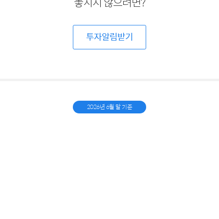
놓치지 않으려면?
투자알림받기
2026년 6월 말 기준
1조 5,568억 2,587만원
누적 투자금