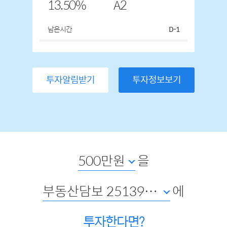
13.50%
A2
남은시간
D-1
투자알림받기
투자정보보기
500만원
을
부동산담보 25139호 경기 안산 건건이편한세상아파트
에
투자한다면?