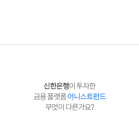
1,286억 5,375만원
대출 잔액
11.20%
연 평균 수익률
신한은행
이 투자한
금융 플랫폼
어니스트펀드
무엇이 다른가요?