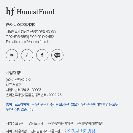
㈜ 어니스트에이아이
서울특별시 강남구 선릉로93길 40, 6층
T 02-565-8856
| F 02-6919-2452
E-mail contact@honestfund.kr
사업자 정보
㈜어니스트에이아이
대표 서상훈
사업자번호 184-81-00063
온라인투자연계금융업 등록번호 : 2022-25
㈜어니스트에이아이는 투자원금과 수익을 보장하지 않으며, 투자 손실에 대한 책임은 모두
투자자에게 있습니다.
사업 정보 공시
감사보고서
온라인연계투자약관
온라인연계대출약관
개인정보 처리방침
서비스 이용약관
전자금융거래 이용약관