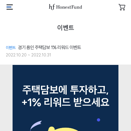
투
자
어
메
장
니
뉴
바
스
열
이벤트
구
트
기
니
펀
드
경기 용인 주택담보 1% 리워드 이벤트
이벤트
로
고
2022.10.20 ~ 2022.10.31