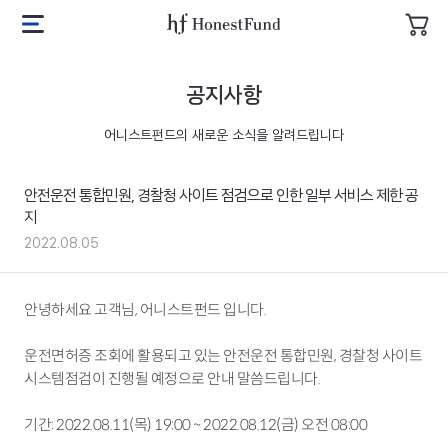
투
자
어
메
장
니
뉴
바
스
열
공지사항
구
트
기
니
펀
어니스트펀드의 새로운 소식을 알려드립니다
드
로
고
안전운전 통합민원, 경찰청 사이트 점검으로 인한 일부 서비스 제한 공
지
2022.08.05
안녕하세요 고객님, 어니스트펀드 입니다.
운전면허증 조회에 활용되고 있는 안전운전 통합민원, 경찰청 사이트
시스템점검이 진행될 예정으로 안내 말씀드립니다.
기간: 2022.08.11(목) 19:00 ~ 2022.08.12(금) 오전 08:00