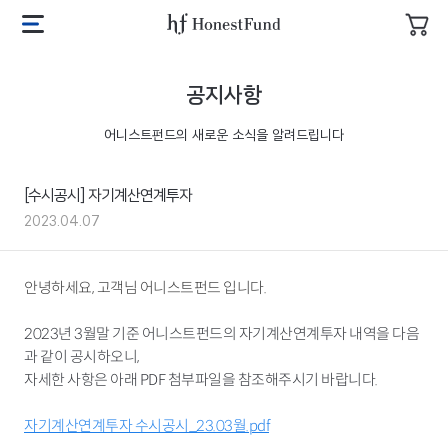
투
자
어
메
장
니
뉴
바
스
열
공지사항
구
트
기
니
펀
어니스트펀드의 새로운 소식을 알려드립니다
드
로
고
[수시공시] 자기계산연계투자
2023.04.07
안녕하세요, 고객님 어니스트펀드 입니다.
2023년 3월말 기준 어니스트펀드의 자기계산연계투자 내역을 다음
과 같이 공시하오니,
자세한 사항은 아래 PDF 첨부파일을 참조해주시기 바랍니다.
자기계산연계투자 수시공시_23.03월.pdf