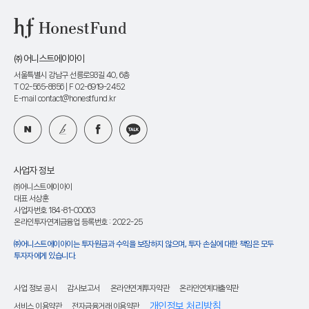
㈜ 어니스트에이아이
서울특별시 강남구 선릉로93길 40, 6층
T 02-565-8856
| F 02-6919-2452
E-mail contact@honestfund.kr
사업자 정보
㈜어니스트에이아이
대표 서상훈
사업자번호 184-81-00063
온라인투자연계금융업 등록번호 : 2022-25
㈜어니스트에이아이는 투자원금과 수익을 보장하지 않으며, 투자 손실에 대한 책임은 모두
투자자에게 있습니다.
사업 정보 공시
감사보고서
온라인연계투자약관
온라인연계대출약관
개인정보 처리방침
서비스 이용약관
전자금융거래 이용약관