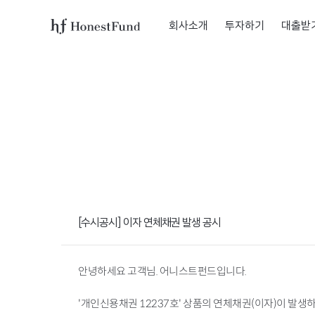
회사소개
투자하기
대출받
어
니
스
트
펀
드
로
고
[수시공시] 이자 연체채권 발생 공시
안녕하세요 고객님. 어니스트펀드입니다.
'개인신용채권 12237호' 상품의 연체채권(이자)이 발생