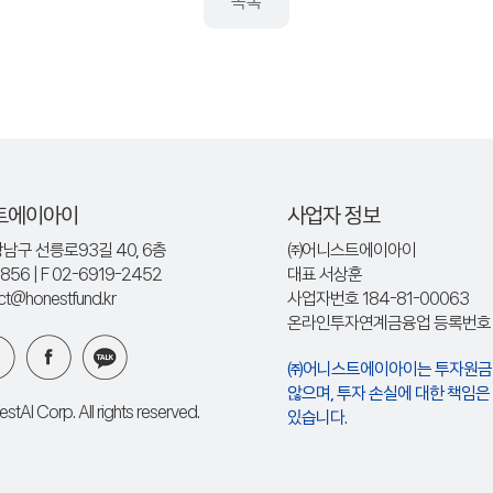
목록
트에이아이
사업자 정보
남구 선릉로93길 40, 6층
㈜어니스트에이아이
8856
| F 02-6919-2452
대표 서상훈
act@honestfund.kr
사업자번호 184-81-00063
온라인투자연계금융업 등록번호 : 
㈜어니스트에이아이는 투자원금
않으며, 투자 손실에 대한 책임
tAI Corp. All rights reserved.
있습니다.