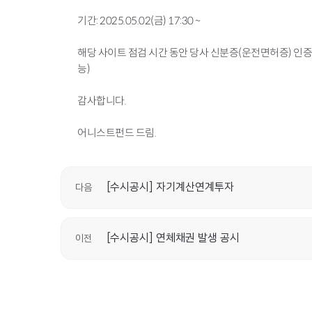
기간: 2025.05.02(금) 17:30 ~
해당 사이트 점검 시간 동안 당사 신분증(운전면허증) 인증
능)
감사합니다.
어니스트펀드 드림.
[수시공시] 자기계산연계투자
다음
[수시공시] 연체채권 발생 공시
이전