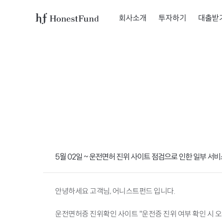
회사소개
투자하기
대출받
어
니
스
트
펀
드
로
고
5월 02일 ~ 운전면허 진위 사이트 점검으로 인한 일부 서비
안녕하세요 고객님, 어니스트펀드 입니다.
운전면허증 진위확인 사이트 "운전증 진위 여부 확인 시 