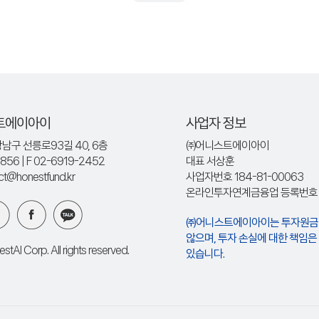
트에이아이
사업자 정보
남구 선릉로93길 40, 6층
㈜어니스트에이아이
8856
| F 02-6919-2452
대표 서상훈
act@honestfund.kr
사업자번호 184-81-00063
온라인투자연계금융업 등록번호 : 
㈜어니스트에이아이는 투자원금
않으며, 투자 손실에 대한 책임
tAI Corp. All rights reserved.
있습니다.