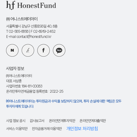
㈜ 어니스트에이아이
서울특별시 강남구 선릉로93길 40, 6층
T 02-565-8856
| F 02-6919-2452
E-mail contact@honestfund.kr
사업자 정보
㈜어니스트에이아이
대표 서상훈
사업자번호 184-81-00063
온라인투자연계금융업 등록번호 : 2022-25
㈜어니스트에이아이는 투자원금과 수익을 보장하지 않으며, 투자 손실에 대한 책임은 모두
투자자에게 있습니다.
사업 정보 공시
감사보고서
온라인연계투자약관
온라인연계대출약관
개인정보 처리방침
서비스 이용약관
전자금융거래 이용약관