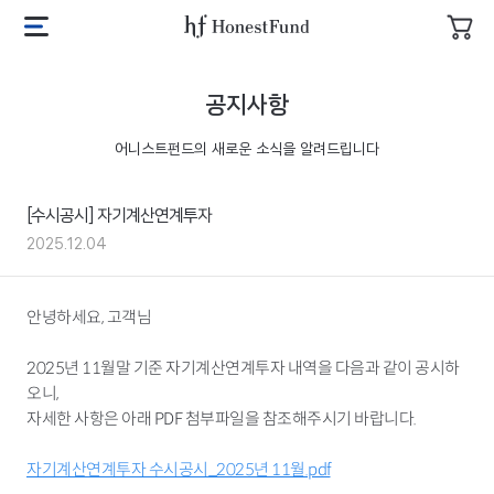
투
자
어
메
장
니
뉴
바
스
열
공지사항
구
트
기
니
펀
어니스트펀드의 새로운 소식을 알려드립니다
드
로
고
[수시공시] 자기계산연계투자
2025.12.04
안녕하세요, 고객님
2025년 11월말 기준 자기계산연계투자 내역을 다음과 같이 공시하
오니,
자세한 사항은 아래 PDF 첨부파일을 참조해주시기 바랍니다.
자기계산연계투자 수시공시_2025년 11월.pdf