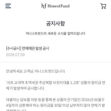
투
자
어
메
장
니
뉴
바
스
열
공지사항
구
트
기
니
펀
어니스트펀드의 새로운 소식을 알려드립니다
드
로
고
[수시공시] 연체채권 발생 공시
2026.07.09
안녕하세요 고객님. 어니스트펀드입니다.
'서초 교대역 초역세권 주상복합 브릿지대출 1, 2호' 상품의 원리금 연
체가 발생하여 공시합니다.
대출자는 담보물 처분 등을 통해 본 상품의 만기일인 2026년 06월 0
4일까지 상환해야 하는 원리금을 30일 이상 납부하지 않아 연체가 발