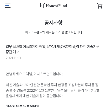
투
자
어
메
장
니
뉴
바
스
열
공지사항
구
트
기
니
펀
어니스트펀드의 새로운 소식을 알려드립니다
드
로
고
일부 모바일 어플리케이션(앱) 운영체제(iOS12이하)에 대한 기술지원
중단 예고
2021.11.19
안녕하세요 고객님, 어니스트펀드입니다.
최신 기술과 보다 안전한 온라인 투자 환경을 조성하는데 투자를 집
중할 수 있도록 2022년 1월 1일부터 일부 모바일 어플리케이션(앱)
운영체제에 대한 기술지원이 중단됩니다.
기술지원 중단 운영체제