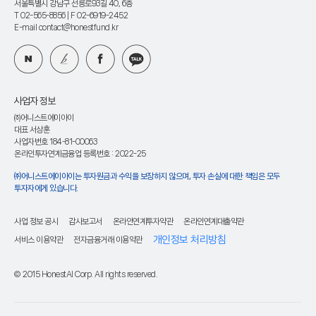
서울특별시 강남구 선릉로93길 40, 6층
T 02-565-8856
| F 02-6919-2452
E-mail contact@honestfund.kr
사업자 정보
㈜어니스트에이아이
대표 서상훈
사업자번호 184-81-00063
온라인투자연계금융업 등록번호 : 2022-25
㈜어니스트에이아이는 투자원금과 수익을 보장하지 않으며, 투자 손실에 대한 책임은 모두
투자자에게 있습니다.
사업 정보 공시
감사보고서
온라인연계투자약관
온라인연계대출약관
개인정보 처리방침
서비스 이용약관
전자금융거래 이용약관
© 2015 HonestAI Corp. All rights reserved.