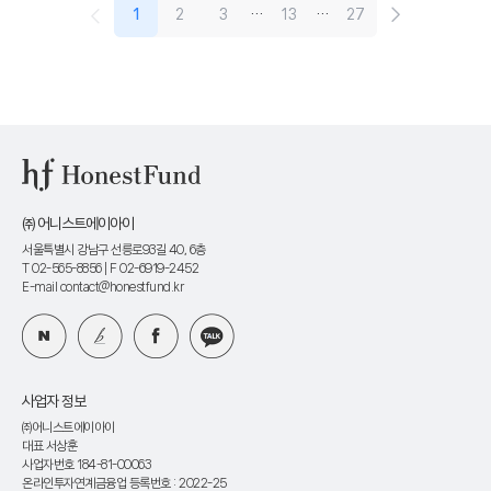
1
2
3
…
13
…
27
㈜ 어니스트에이아이
서울특별시 강남구 선릉로93길 40, 6층
T 02-565-8856
| F 02-6919-2452
E-mail contact@honestfund.kr
사업자 정보
㈜어니스트에이아이
대표 서상훈
사업자번호 184-81-00063
온라인투자연계금융업 등록번호 : 2022-25