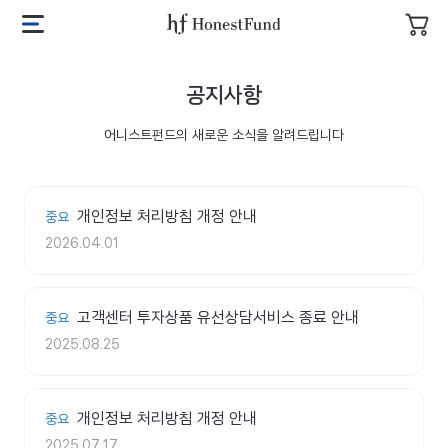
투
자
어
메
장
니
뉴
바
스
열
공지사항
구
트
기
니
펀
어니스트펀드의 새로운 소식을 알려드립니다
드
로
고
개인정보 처리방침 개정 안내
중요
2026.04.01
고객센터 투자상품 유선상담서비스 종료 안내
중요
2025.08.25
개인정보 처리방침 개정 안내
중요
2025.07.17