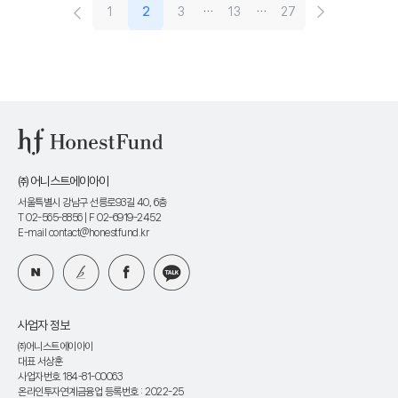
1
2
3
…
13
…
27
㈜ 어니스트에이아이
서울특별시 강남구 선릉로93길 40, 6층
T 02-565-8856
| F 02-6919-2452
E-mail contact@honestfund.kr
사업자 정보
㈜어니스트에이아이
대표 서상훈
사업자번호 184-81-00063
온라인투자연계금융업 등록번호 : 2022-25