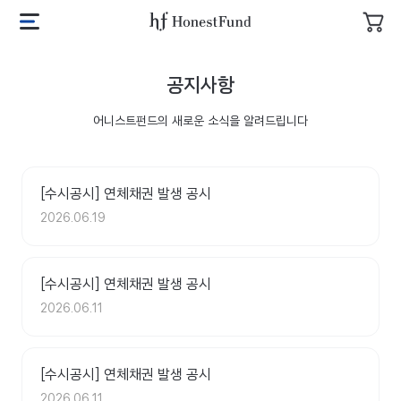
투
자
어
메
장
니
뉴
바
스
열
공지사항
구
트
기
니
펀
어니스트펀드의 새로운 소식을 알려드립니다
드
로
고
[수시공시] 연체채권 발생 공시
2026.06.19
[수시공시] 연체채권 발생 공시
2026.06.11
[수시공시] 연체채권 발생 공시
2026.06.11